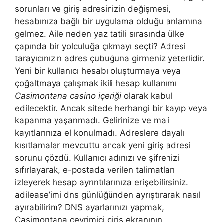
sorunları ve giriş adresinizin değişmesi,
hesabınıza bağlı bir uygulama olduğu anlamına
gelmez. Aile neden yaz tatili sırasında ülke
çapında bir yolculuğa çıkmayı seçti? Adresi
tarayıcınızın adres çubuğuna girmeniz yeterlidir.
Yeni bir kullanıcı hesabı oluşturmaya veya
çoğaltmaya çalışmak ikili hesap kullanımı
Casimontana casino içeriği
olarak kabul
edilecektir. Ancak sitede herhangi bir kayıp veya
kapanma yaşanmadı. Gelirinize ve mali
kayıtlarınıza el konulmadı. Adreslere dayalı
kısıtlamalar mevcuttu ancak yeni giriş adresi
sorunu çözdü. Kullanıcı adınızı ve şifrenizi
sıfırlayarak, e-postada verilen talimatları
izleyerek hesap ayrıntılarınıza erişebilirsiniz.
adilease’imi dns günlüğünden ayrıştırarak nasıl
ayırabilirim? DNS ayarlarınızı yapmak,
Casimontana çevrimiçi giriş ekranının