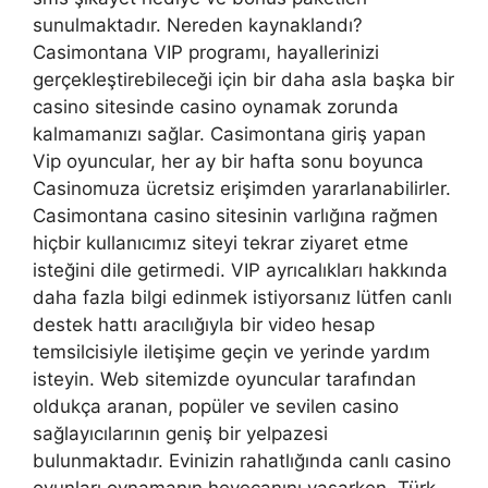
sunulmaktadır. Nereden kaynaklandı?
Casimontana VIP programı, hayallerinizi
gerçekleştirebileceği için bir daha asla başka bir
casino sitesinde casino oynamak zorunda
kalmamanızı sağlar. Casimontana giriş yapan
Vip oyuncular, her ay bir hafta sonu boyunca
Casinomuza ücretsiz erişimden yararlanabilirler.
Casimontana casino sitesinin varlığına rağmen
hiçbir kullanıcımız siteyi tekrar ziyaret etme
isteğini dile getirmedi. VIP ayrıcalıkları hakkında
daha fazla bilgi edinmek istiyorsanız lütfen canlı
destek hattı aracılığıyla bir video hesap
temsilcisiyle iletişime geçin ve yerinde yardım
isteyin. Web sitemizde oyuncular tarafından
oldukça aranan, popüler ve sevilen casino
sağlayıcılarının geniş bir yelpazesi
bulunmaktadır. Evinizin rahatlığında canlı casino
oyunları oynamanın heyecanını yaşarken, Türk