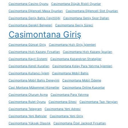
Casimontana Casino Oyunu
Casimontana Düşük Riskli Oyunlar
Casimontana Eğlenceli Masa Oyunları
Casimontana Eğlenceli Slot Oyunları
Casimontana Geniş Bahis Çeşitliliği
Casimontana Geniş Spor Dalları
Casimontana Gerekli Belgeleri
Casimontana Geçiş Süreci
Casimontana Giriş
Casimontana Güncel Giriş
Casimontana Hızlı Giriş İşlemleri
Casimontana Hızlı Kazanç Fırsatları
Casimontana Hızlı Kazanç İpuçları
Casimontana Kayıt Sistemi
Casimontana Kazandıran Stratejiler
Casimontana Kendi Kuralları
Casimontana Kolay Para Yatırma İşlemleri
Casimontana Kullanıcı İşlem
Casimontana Mobil Bahis
Casimontana Mobil Bahis Deneyimi
Casimontana Mobil Ödeme
Casi Montana Mükemmel Hizmetler
Casimontana Online Kuponlar
Casimontana Oturum Açma
Casimontana Para Yatırma
Casimontana Rulet Oyunu
Casimontana Sitesi
Casimontana Tazı Yarışları
Casimontana Telegram
Casimontana Yeni Adresi
Casimontana Yeni Bahisler
Casimontana Yeni Giriş
Casimontana Yüksek Olasılık
Casimontana Özel Jackpot Fırsatları