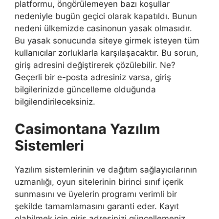
platformu, öngörülemeyen bazı koşullar
nedeniyle bugün geçici olarak kapatıldı. Bunun
nedeni ülkemizde casinonun yasak olmasıdır.
Bu yasak sonucunda siteye girmek isteyen tüm
kullanıcılar zorluklarla karşılaşacaktır. Bu sorun,
giriş adresini değiştirerek çözülebilir. Ne?
Geçerli bir e-posta adresiniz varsa, giriş
bilgilerinizde güncelleme olduğunda
bilgilendirileceksiniz.
Casimontana Yazılım
Sistemleri
Yazılım sistemlerinin ve dağıtım sağlayıcılarının
uzmanlığı, oyun sitelerinin birinci sınıf içerik
sunmasını ve üyelerin programı verimli bir
şekilde tamamlamasını garanti eder. Kayıt
olabilmek için giriş adresinizi güncellemeniz