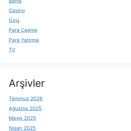
Bahis
Casino
Giriş
Para Çekme
Para Yatırma
TV
Arşivler
Temmuz 2026
Ağustos 2025
Mayıs 2025
Nisan 2025