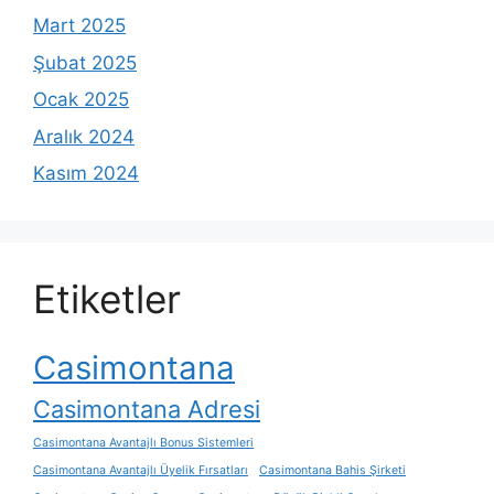
Mart 2025
Şubat 2025
Ocak 2025
Aralık 2024
Kasım 2024
Etiketler
Casimontana
Casimontana Adresi
Casimontana Avantajlı Bonus Sistemleri
Casimontana Avantajlı Üyelik Fırsatları
Casimontana Bahis Şirketi