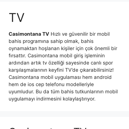
TV
Casimontana TV
Hızlı ve güvenilir bir mobil
bahis programına sahip olmak, bahis
oynamaktan hoşlanan kişiler için çok önemli bir
fırsattır. Casimontana mobil giriş işleminin
ardından artık tv özelliği sayesinde canlı spor
karşılaşmalarının keyfini TV’de çıkarabilirsiniz!
Casimontana mobil uygulaması hem android
hem de ios cep telefonu modelleriyle
uyumludur. Bu da tüm bahis tutkunlarının mobil
uygulamayı indirmesini kolaylaştırıyor.