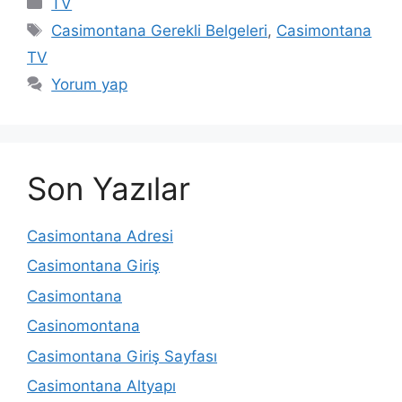
TV
Etiketler
Casimontana Gerekli Belgeleri
,
Casimontana
TV
Yorum yap
Son Yazılar
Casimontana Adresi
Casimontana Giriş
Casimontana
Casinomontana
Casimontana Giriş Sayfası
Casimontana Altyapı