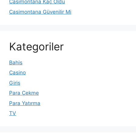
Casimontana Kaç Oldu
Casimontana Güvenilir Mi
Kategoriler
Bahis
Casino
Giriş
Para Çekme
Para Yatırma
TV