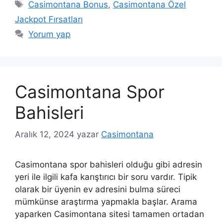
Etiketler
Casimontana Bonus
,
Casimontana Özel
Jackpot Fırsatları
Yorum yap
Casimontana Spor
Bahisleri
Aralık 12, 2024
yazar
Casimontana
Casimontana spor bahisleri olduğu gibi adresin
yeri ile ilgili kafa karıştırıcı bir soru vardır. Tipik
olarak bir üyenin ev adresini bulma süreci
mümkünse araştırma yapmakla başlar. Arama
yaparken Casimontana sitesi tamamen ortadan