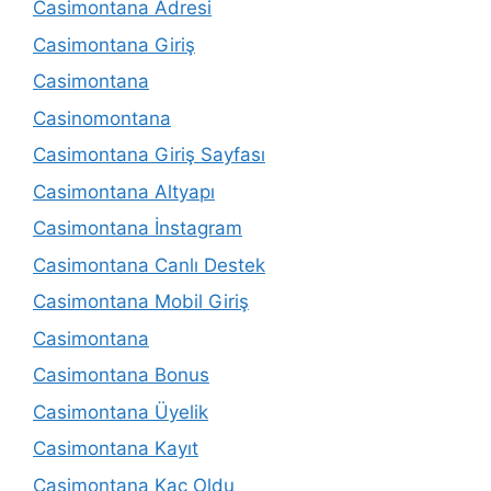
Casimontana Adresi
Casimontana Giriş
Casimontana
Casinomontana
Casimontana Giriş Sayfası
Casimontana Altyapı
Casimontana İnstagram
Casimontana Canlı Destek
Casimontana Mobil Giriş
Casimontana
Casimontana Bonus
Casimontana Üyelik
Casimontana Kayıt
Casimontana Kaç Oldu