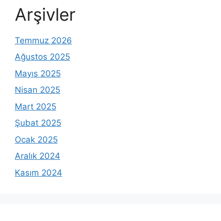
Arşivler
Temmuz 2026
Ağustos 2025
Mayıs 2025
Nisan 2025
Mart 2025
Şubat 2025
Ocak 2025
Aralık 2024
Kasım 2024