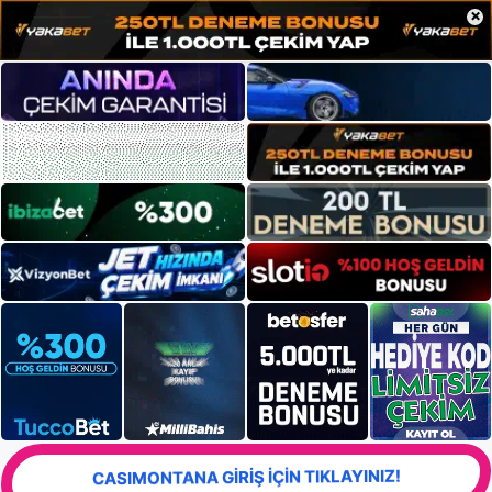
×
CASIMONTANA GİRİŞ İÇİN TIKLAYINIZ!