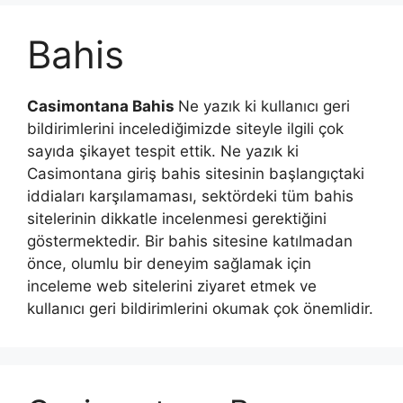
Bahis
Casimontana Bahis
Ne yazık ki kullanıcı geri
bildirimlerini incelediğimizde siteyle ilgili çok
sayıda şikayet tespit ettik. Ne yazık ki
Casimontana giriş bahis sitesinin başlangıçtaki
iddiaları karşılamaması, sektördeki tüm bahis
sitelerinin dikkatle incelenmesi gerektiğini
göstermektedir. Bir bahis sitesine katılmadan
önce, olumlu bir deneyim sağlamak için
inceleme web sitelerini ziyaret etmek ve
kullanıcı geri bildirimlerini okumak çok önemlidir.