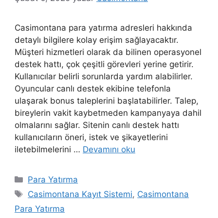
Casimontana para yatırma adresleri hakkında
detaylı bilgilere kolay erişim sağlayacaktır.
Müşteri hizmetleri olarak da bilinen operasyonel
destek hattı, çok çeşitli görevleri yerine getirir.
Kullanıcılar belirli sorunlarda yardım alabilirler.
Oyuncular canlı destek ekibine telefonla
ulaşarak bonus taleplerini başlatabilirler. Talep,
bireylerin vakit kaybetmeden kampanyaya dahil
olmalarını sağlar. Sitenin canlı destek hattı
kullanıcıların öneri, istek ve şikayetlerini
iletebilmelerini …
Devamını oku
Kategoriler
Para Yatırma
Etiketler
Casimontana Kayıt Sistemi
,
Casimontana
Para Yatırma