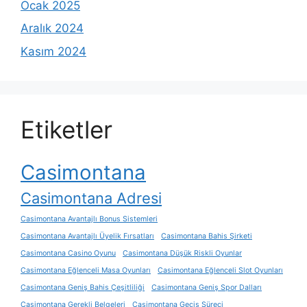
Ocak 2025
Aralık 2024
Kasım 2024
Etiketler
Casimontana
Casimontana Adresi
Casimontana Avantajlı Bonus Sistemleri
Casimontana Avantajlı Üyelik Fırsatları
Casimontana Bahis Şirketi
Casimontana Casino Oyunu
Casimontana Düşük Riskli Oyunlar
Casimontana Eğlenceli Masa Oyunları
Casimontana Eğlenceli Slot Oyunları
Casimontana Geniş Bahis Çeşitliliği
Casimontana Geniş Spor Dalları
Casimontana Gerekli Belgeleri
Casimontana Geçiş Süreci