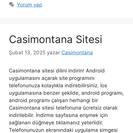
Yorum yap
Casimontana Sitesi
Şubat 13, 2025
yazar
Casimontana
Casimontana sitesi dilini indirin! Android
uygulamasını açarak site programını
telefonunuza kolaylıkla indirebilirsiniz. İos
uygulamasına benzer şekilde, android programı,
android programı çalışan herhangi bir
Casimontana sitesi telefonuna ücretsiz olarak
indirilebilir. İndirme sayfasına erişmek için
sağlanan düğmeye tıklamanız yeterlidir.
Telefonunuzun ekranındaki uygulama simgesi