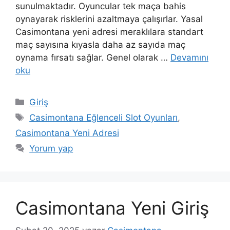
sunulmaktadır. Oyuncular tek maça bahis
oynayarak risklerini azaltmaya çalışırlar. Yasal
Casimontana yeni adresi meraklılara standart
maç sayısına kıyasla daha az sayıda maç
oynama fırsatı sağlar. Genel olarak …
Devamını
oku
Kategoriler
Giriş
Etiketler
Casimontana Eğlenceli Slot Oyunları
,
Casimontana Yeni Adresi
Yorum yap
Casimontana Yeni Giriş