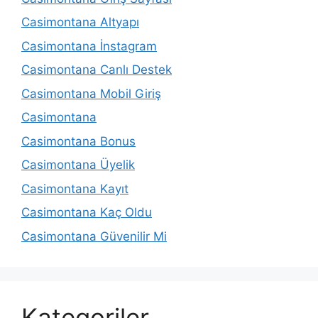
Casimontana Altyapı
Casimontana İnstagram
Casimontana Canlı Destek
Casimontana Mobil Giriş
Casimontana
Casimontana Bonus
Casimontana Üyelik
Casimontana Kayıt
Casimontana Kaç Oldu
Casimontana Güvenilir Mi
Kategoriler