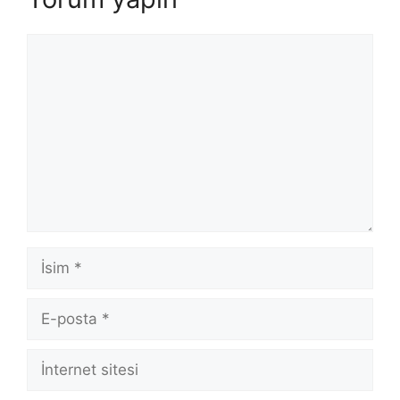
Yorum
İsim
E-
posta
İnternet
sitesi