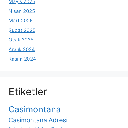
Mayıs 2025
Nisan 2025
Mart 2025
Şubat 2025
Ocak 2025
Aralık 2024
Kasım 2024
Etiketler
Casimontana
Casimontana Adresi