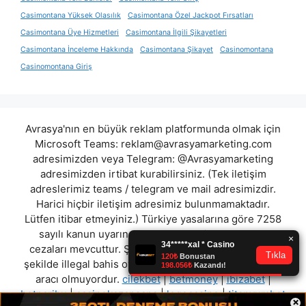
Casimontana Yüksek Olasılık
Casimontana Özel Jackpot Fırsatları
Casimontana Üye Hizmetleri
Casimontana İlgili Şikayetleri
Casimontana İnceleme Hakkında
Casimontana Şikayet
Casinomontana
Casinomontana Giriş
Avrasya'nın en büyük reklam platformunda olmak için
Microsoft Teams:
reklam@avrasyamarketing.com
adresimizden veya Telegram: @Avrasyamarketing
adresimizden irtibat kurabilirsiniz. (Tek iletişim
adreslerimiz teams / telegram ve mail adresimizdir.
Harici hiçbir iletişim adresimiz bulunmamaktadır.
Lütfen itibar etmeyiniz.) Türkiye yasalarına göre 7258
sayılı kanun uyarınca yasa dışı bahis oynamanın
cezaları mevcuttur. Şu an bulunduğunuz site hiç bir
şekilde illegal bahis oyunları oynatmıyor ve oynamaya
aracı olmuyordur.
cilekbet
|
betmoney
|
ibizabet
|
betparibu
|
casinokazansana
|
logocasino
|
titanyumbet
×