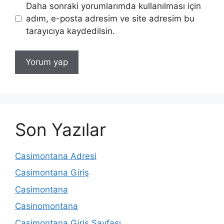
Daha sonraki yorumlarımda kullanılması için
adım, e-posta adresim ve site adresim bu
tarayıcıya kaydedilsin.
Son Yazılar
Casimontana Adresi
Casimontana Giriş
Casimontana
Casinomontana
Casimontana Giriş Sayfası