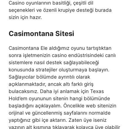
Casino oyunlarının basitliği, çeşitli dil
seçenekleri ve özenli krupiye desteği burada
sizin için hazır.
Casimontana Sitesi
Casimontana Ele aldığımız oyunu tartıştıktan
sonra işletmenizin casino endüstrisindeki canlı
sistemlere nasıl destek sağlayabileceği
konusunda stratejiler oluşturmaya başlayın.
Sağlayıcılar bölümde ayrıntılı olarak
açıklanmaktadır, ancak altı farklı giriş
bulacaksınız. Daha iyi anlamak için Texas
Hold’em oyununun sitenin hangi bölümünde
başladığını açıklayalım. Öncelikle web sitenizin
orijinal ve güncellenmiş sayfalarını normalde
yaptığınız gibi içe aktarın. Zaten üye iseniz
yazının alt kısmına tıklayarak kolayca üye olabilir