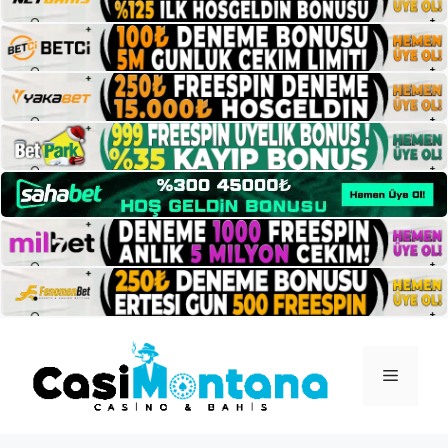
İçeriğe
atla
Menü