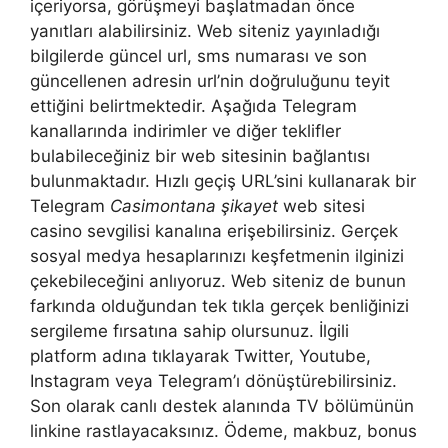
içeriyorsa, görüşmeyi başlatmadan önce
yanıtları alabilirsiniz. Web siteniz yayınladığı
bilgilerde güncel url, sms numarası ve son
güncellenen adresin url’nin doğruluğunu teyit
ettiğini belirtmektedir. Aşağıda Telegram
kanallarında indirimler ve diğer teklifler
bulabileceğiniz bir web sitesinin bağlantısı
bulunmaktadır. Hızlı geçiş URL’sini kullanarak bir
Telegram
Casimontana şikayet
web sitesi
casino sevgilisi kanalına erişebilirsiniz. Gerçek
sosyal medya hesaplarınızı keşfetmenin ilginizi
çekebileceğini anlıyoruz. Web siteniz de bunun
farkında olduğundan tek tıkla gerçek benliğinizi
sergileme fırsatına sahip olursunuz. İlgili
platform adına tıklayarak Twitter, Youtube,
Instagram veya Telegram’ı dönüştürebilirsiniz.
Son olarak canlı destek alanında TV bölümünün
linkine rastlayacaksınız. Ödeme, makbuz, bonus