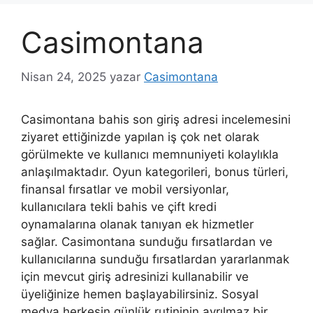
Casimontana
Nisan 24, 2025
yazar
Casimontana
Casimontana bahis son giriş adresi incelemesini
ziyaret ettiğinizde yapılan iş çok net olarak
görülmekte ve kullanıcı memnuniyeti kolaylıkla
anlaşılmaktadır. Oyun kategorileri, bonus türleri,
finansal fırsatlar ve mobil versiyonlar,
kullanıcılara tekli bahis ve çift kredi
oynamalarına olanak tanıyan ek hizmetler
sağlar. Casimontana sunduğu fırsatlardan ve
kullanıcılarına sunduğu fırsatlardan yararlanmak
için mevcut giriş adresinizi kullanabilir ve
üyeliğinize hemen başlayabilirsiniz. Sosyal
medya herkesin günlük rutininin ayrılmaz bir